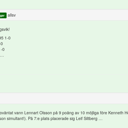
allsv
gar
gsvik!
95 1-0
-0
1-0
m …
e oväntat vann Lennart Olsson på 9 poäng av 10 möjliga före Kenneth 
on simultant!). På 7:e plats placerade sig Leif Siltberg …