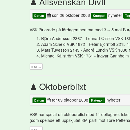
Allsvenskan DivII
sön 26 oktober 2008
nyheter
Datum
Kategori
Tag
VSK förlorade på lördagen hemma med 3 -- 5 mot Bur
Björn Andersson 2367 - Lennart Olsson VSK 18
Adam Scheid VSK 1872 - Peter Björntoft 2215 1
Mats Tuvesson 2143 - André Lundin VSK 1830 
Michael Källström VSK 1761 - Ingvar Gannhol
mer ...
Oktoberblixt
tor 09 oktober 2008
nyheter
Datum
Kategori
VSK har spelat en oktoberblixt med 11 deltagare. Ick
(som spelade ett uppskjutet KM-parti mot Tore Petterss
mer ...