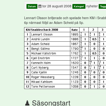
tor 28 augusti 2008
nyheter
Datum
Kategori
Tagg
Lennart Olsson briljerade och spelade hem KM i Sna
6p närmast följd av Adam Scheid på 5p.
Säsongstart