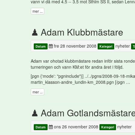
vann vi då med 4.5 -- 3.5 mot Sthlm SS II, sedan Lenn
mer ...
Adam Klubbmästare
fre 28 november 2008
nyheter
Datum
Kategori
T
Adam var ohotad klubbmästare redan inför sista rond
turneringen och vann KM:et för andra året i följd.
[pgn {'mode': "pgninclude"}] ../../pgns/2008-09-18-mi
martin_klasson-andre_lundin-km_2008.pgn [/pgn …
mer ...
Adam Gotlandsmästar
ons 26 november 2008
nyheter
Datum
Kategori