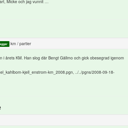
art, Micke och jag vunnit …
km
/
partier
aggar
en i årets KM. Han slog där Bengt Gällmo och gick obesegrad igenom
kael_kahlbom-kjell_enstrom-km_2008.pgn, ../../pgns/2008-09-18-
e