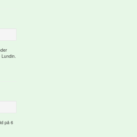
nder
 Lundin.
id på 6