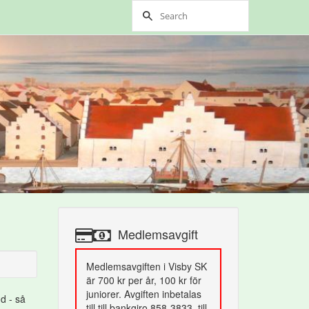
Medlemsavgift
Medlemsavgiften i Visby SK
är 700 kr per år, 100 kr för
juniorer. Avgiften inbetalas
d - så
till till bankgiro 858-3833, till