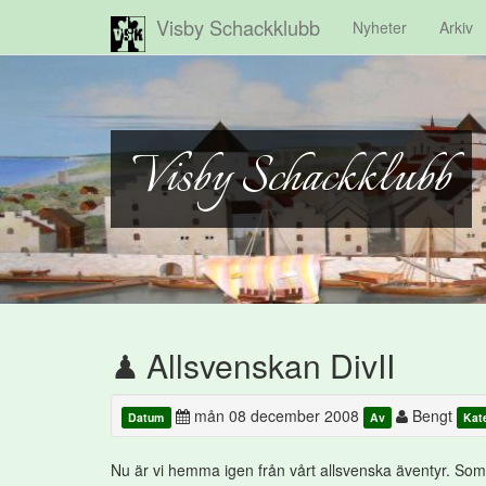
Visby Schackklubb
Nyheter
Arkiv
Visby Schackklubb
Allsvenskan DivII
mån 08 december 2008
Bengt
Datum
Av
Kat
Nu är vi hemma igen från vårt allsvenska äventyr. Som j