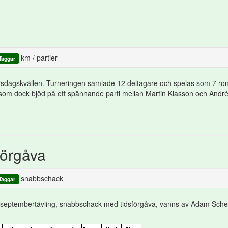
km
/
partier
Taggar
rsdagskvällen. Turneringen samlade 12 deltagare och spelas som 7 ro
 som dock bjöd på ett spännande parti mellan Martin Klasson och André
förgåva
snabbschack
Taggar
bs septembertävling, snabbschack med tidsförgåva, vanns av Adam Sche