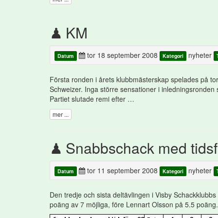
KM
tor 18 september 2008
nyheter
Datum
Kategori
Första ronden i årets klubbmästerskap spelades på to
Schweizer. Inga större sensationer i inledningsronden
Partiet slutade remi efter …
mer ...
Snabbschack med tids
tor 11 september 2008
nyheter
Datum
Kategori
Den tredje och sista deltävlingen i Visby Schackklub
poäng av 7 möjliga, före Lennart Olsson på 5.5 poäng.