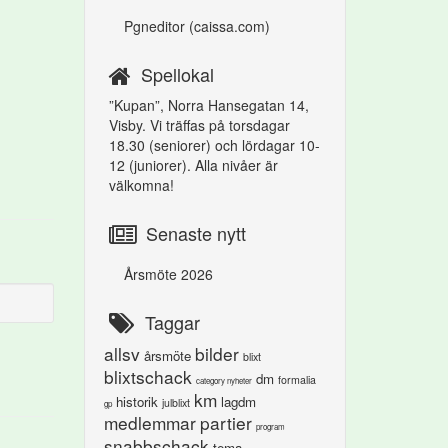
Pgneditor (caissa.com)
Spellokal
”Kupan”,
Norra Hansegatan 14,
Visby.
Vi träffas på torsdagar
18.30 (seniorer) och lördagar 10-
12 (juniorer). Alla nivåer är
välkomna!
Senaste nytt
Årsmöte 2026
Taggar
allsv
bilder
årsmöte
blixt
blixtschack
dm
formalia
category nyheter
km
historik
lagdm
julblixt
gp
medlemmar
partier
program
snabbschack
tema