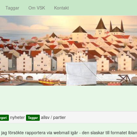
Taggar
Om VSK
Kontakt
nyheter
allsv
/
partier
egori
Taggar
ag försökte rapportera via webmail igår - den slaskar till formatet iblan