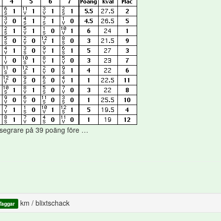
segrare på 39 poäng före …
km
/
blixtschack
Taggar