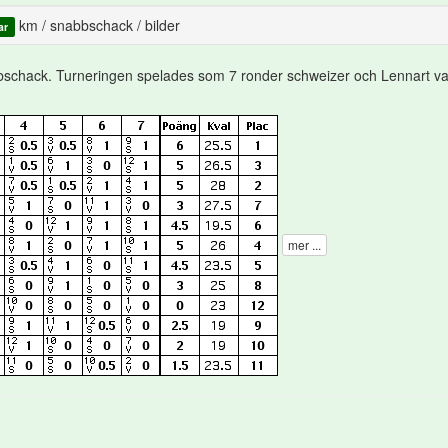
km
/
snabbschack
/
bilder
ar
bbschack. Turneringen spelades som 7 ronder schweizer och Lennart 
mer ...