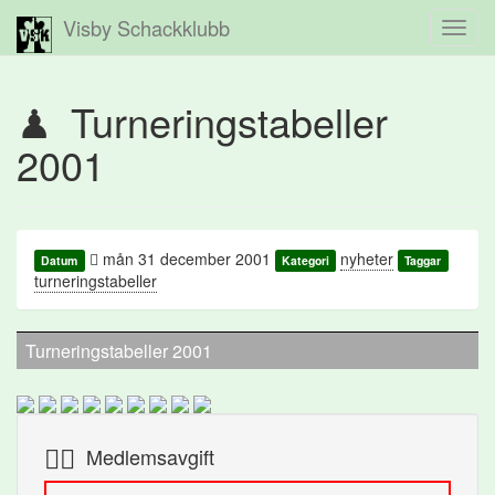
Visby Schackklubb
Toggl
navig
Turneringstabeller
2001
mån 31 december 2001
nyheter
Datum
Kategori
Taggar
turneringstabeller
Turneringstabeller 2001
Medlemsavgift