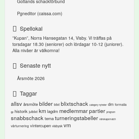
Gotlands schackförbund
Pgneditor (caissa.com)
Spellokal
”Kupan”,
Norra Hansegatan 14, Visby.
Vi träffas på
torsdagar 18.30 (seniorer) och lördagar 10-12 (juniorer).
Alla nivåer är välkomna!
Senaste nytt
Årsmöte 2026
Taggar
allsv
bilder
blixtschack
årsmöte
dm
blixt
formalia
category nyheter
km
medlemmar
partier
historik
lagdm
julblixt
gp
program
snabbschack
turneringstabeller
tema
vänskapsmatch
vm
vintercupen
vårturnering
visbysk